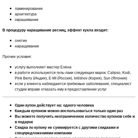
ламинирование
архитектура
окрашивание
В процедуру н
аращивание ресниц, эффект кукла входит:
снятие
наращивание
Прочие условия:
услугу выполняет мастер Елена
в работе используются гель-лаки следующих марок: Calipso, Kodi,
Pink Berry (Индия), E-MI (Россия), Ivilishov (Корея), Sun (Япония)
если у клиента наблюдаются грибковые заболевания, специалист
студии вправе отказать ему в предоставлении услуг
Один купон действует на: одного человека
Каждым купоном можно воспользоваться только один раз
Вы можете получить неограниченное количество купонов себе и
в подарок
Скидка по купону не суммируется с другими скидками и
спецпредложениями компании