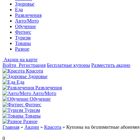
Здоровье
Еда
Развлечения
Авто/Мото
Обучение
Фитнес
Туризм
Товары
Разное
Акции на карте
Войти
Регистрация
Бесплатные купоны
Разместить акцию
Красота
Здоровье
Еда
Развлечения
Авто/Мото
Обучение
Фитнес
Туризм
Товары
Разное
Главная
»
Акции
»
Красота
»
Купоны на безлимитные абонемент
0