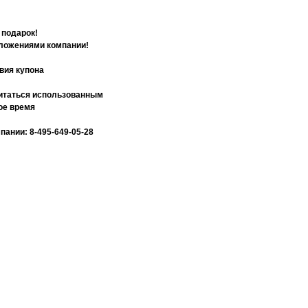
 подарок!
дложениями компании!
вия купона
считаться использованным
ое время
ании: 8-495-649-05-28