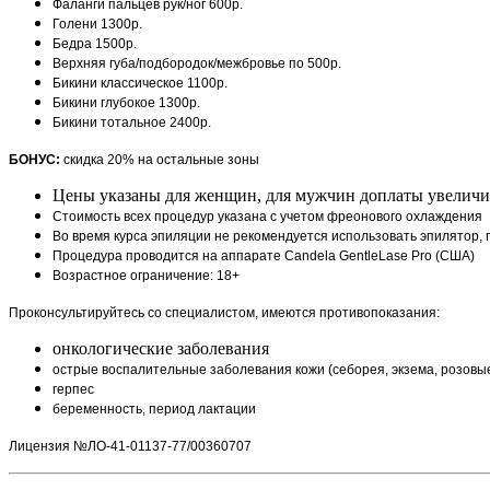
Фаланги пальцев рук/ног 600р.
Голени 1300р.
Бедра 1500р.
Верхняя губа/подбородок/межбровье по 500р.
Бикини классическое 1100р.
Бикини глубокое 1300р.
Бикини тотальное 2400р.
БОНУС:
скидка 20% на остальные зоны
Цены указаны для женщин, для мужчин доплаты увеличи
Стоимость всех процедур указана с учетом фреонового охлаждения
Во время курса эпиляции не рекомендуется использовать эпилятор,
Процедура проводится на аппарате Candela GentleLase Pro (США)
Возрастное ограничение: 18+
Проконсультируйтесь со специалистом, имеются противопоказания:
онкологические заболевания
острые воспалительные заболевания кожи (себорея, экзема, розовые
герпес
беременность, период лактации
Лицензия №ЛО-41-01137-77/00360707