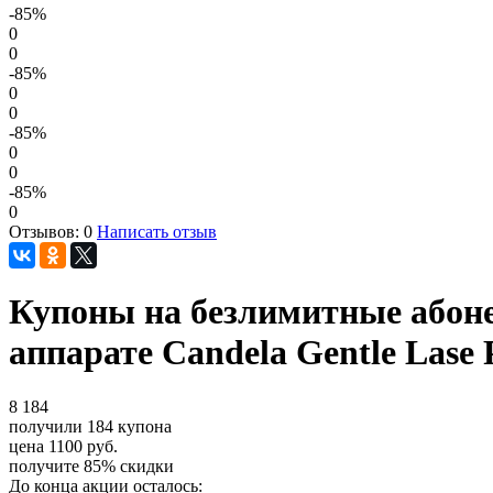
-85
%
0
0
-85
%
0
0
-85
%
0
0
-85
%
0
Отзывов: 0
Написать отзыв
Купоны на безлимитные абон
аппарате Candela Gentle Lase 
8
184
получили
184
купона
цена
1100
руб.
получите
85%
скидки
До конца акции осталось: