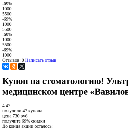
-69
%
1000
5500
-69
%
1000
5500
-69
%
1000
5500
-69
%
1000
Отзывов: 0
Написать отзыв
Купон на стоматологию! Ультр
медицинском центре «Вавило
4
47
получили
47
купона
цена
730
руб.
получите
69%
скидки
До конца акции осталось: