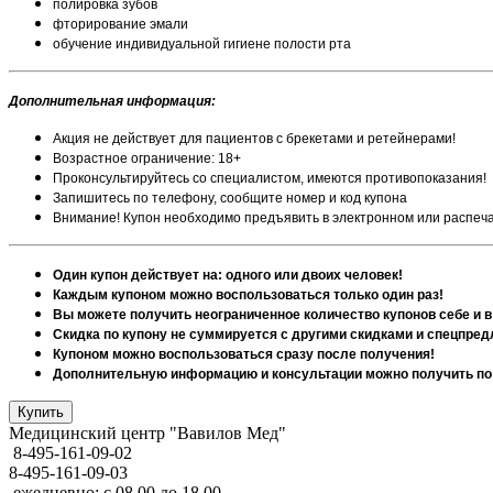
полировка зубов
фторирование эмали
обучение индивидуальной гигиене полости рта
Дополнительная информация:
Акция не действует для пациентов с брекетами и ретейнерами!
Возрастное ограничение: 18+
Проконсультируйтесь со специалистом, имеются противопоказания!
Запишитесь по телефону, сообщите номер и код купона
Внимание! Купон необходимо предъявить в электронном или распеч
Один купон действует на: одного или двоих человек!
Каждым купоном можно воспользоваться только один раз!
Вы можете получить неограниченное количество купонов себе и в
Скидка по купону не суммируется с другими скидками и спецпре
Купоном можно воспользоваться сразу после получения!
Дополнительную информацию и консультации можно получить по те
Медицинский центр "Вавилов Мед"
8-495-161-09-02
8-495-161-09-03
ежедневно: с 08.00 до 18.00