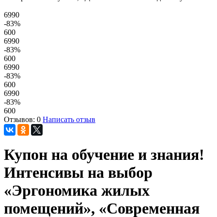
6990
-83
%
600
6990
-83
%
600
6990
-83
%
600
6990
-83
%
600
Отзывов: 0
Написать отзыв
Купон на обучение и знания!
Интенсивы на выбор
«Эргономика жилых
помещений», «Современная