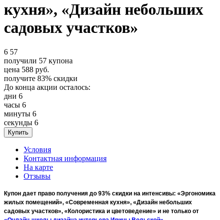
кухня», «Дизайн небольших
садовых участков»
6
57
получили
57
купона
цена
588
руб.
получите
83%
скидки
До конца акции осталось:
дни
6
часы
6
минуты
6
секунды
6
Условия
Контактная информация
На карте
Отзывы
Купон дает право получения до 93% скидки на интенсивы: «Эргономика
жилых помещений», «Современная кухня», «Дизайн небольших
садовых участков», «Колористика и цветоведение» и не только от
«Онлайн-школы дизайна интерьера Ирины Вольской»