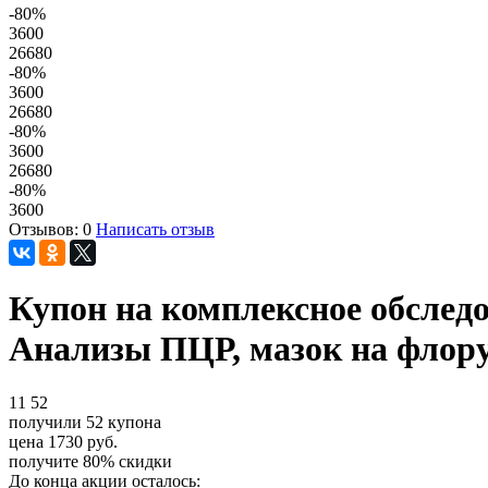
-80
%
3600
26680
-80
%
3600
26680
-80
%
3600
26680
-80
%
3600
Отзывов: 0
Написать отзыв
Купон на комплексное обслед
Анализы ПЦР, мазок на флору
11
52
получили
52
купона
цена
1730
руб.
получите
80%
скидки
До конца акции осталось: