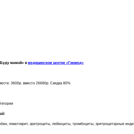
«Буду мамой»
в
медицинском центре «Гинмед»
месте: 3600р. вместо 26680р. Скидка 80%
атегории
ий:
лобин, гематокрит, эритроциты, лейкоциты, тромбоциты, эритроцитарные ин