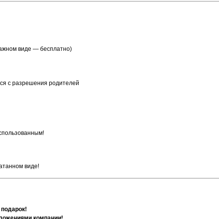
мажном виде — бесплатно)
тся с разрешения родителей
использованным!
атанном виде!
 подарок!
дложениями компании!