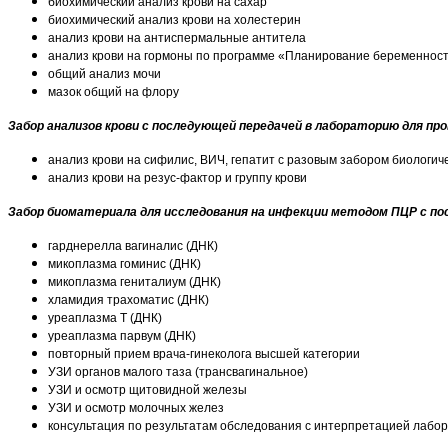
биохимический анализ крови на сахар
биохимический анализ крови на холестерин
анализ крови на антиспермальные антитела
анализ крови на гормоны по программе «Планирование беременнос
общий анализ мочи
мазок общий на флору
Забор анализов крови с последующей передачей в лабораторию для про
анализ крови на сифилис, ВИЧ, гепатит с разовым забором биологич
анализ крови на резус-фактор и группу крови
Забор биоматериала для исследования на инфекции методом ПЦР с пос
гарднерелла вагиналис (ДНК)
микоплазма гоминис (ДНК)
микоплазма гениталиум (ДНК)
хламидия трахоматис (ДНК)
уреаплазма Т (ДНК)
уреаплазма парвум (ДНК)
повторный прием врача-гинеколога высшей категории
УЗИ органов малого таза (трансвагинальное)
УЗИ и осмотр щитовидной железы
УЗИ и осмотр молочных желез
консультация по результатам обследования с интерпретацией лабо