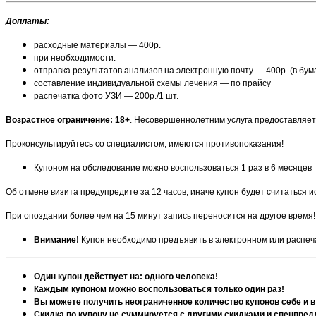
Доплаты:
расходные материалы — 400р.
при необходимости:
отправка результатов анализов на электронную почту — 400р. (в бу
составление индивидуальной схемы лечения — по прайсу
распечатка фото УЗИ — 200р./1 шт.
Возрастное ограничение: 18+
. Несовершеннолетним услуга предоставляе
Проконсультируйтесь со специалистом, имеются противопоказания!
Купоном на обследование можно воспользоваться 1 раз в 6 месяцев
Об отмене визита предупредите за 12 часов, иначе купон будет считаться 
При опоздании более чем на 15 минут запись переносится на другое время!
Внимание!
Купон необходимо предъявить в электронном или распеч
Один купон действует на: одного человека!
Каждым купоном можно воспользоваться только один раз!
Вы можете получить неограниченное количество купонов себе и в
Скидка по купону не суммируется с другими скидками и спецпре