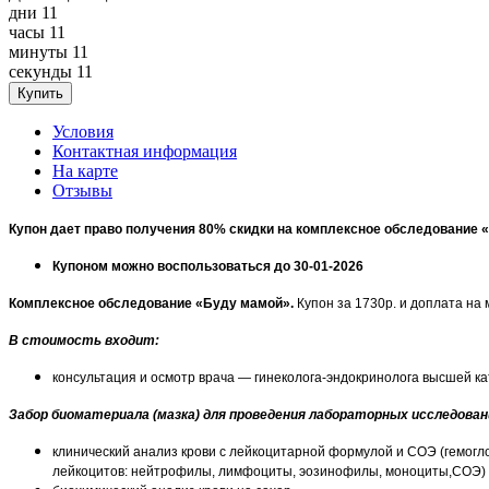
дни
11
часы
11
минуты
11
секунды
11
Условия
Контактная информация
На карте
Отзывы
Купон дает право получения 80% скидки на комплексное обследование 
Купоном можно воспользоваться до 30-01-2026
Комплексное обследование «Буду мамой».
Купон за 1730р. и доплата на 
В стоимость входит:
консультация и осмотр врача — гинеколога-эндокринолога высшей к
Забор биоматериала (мазка) для проведения лабораторных исследован
клинический анализ крови с лейкоцитарной формулой и СОЭ (гемог
лейкоцитов: нейтрофилы, лимфоциты, эозинофилы, моноциты,СОЭ)