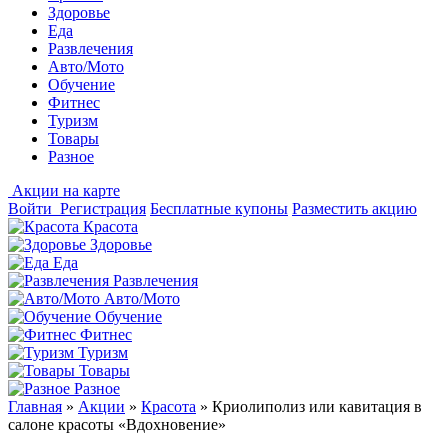
Здоровье
Еда
Развлечения
Авто/Мото
Обучение
Фитнес
Туризм
Товары
Разное
Акции на карте
Войти
Регистрация
Бесплатные купоны
Разместить акцию
Красота
Здоровье
Еда
Развлечения
Авто/Мото
Обучение
Фитнес
Туризм
Товары
Разное
Главная
»
Акции
»
Красота
»
Криолиполиз или кавитация в
салоне красоты «Вдохновение»