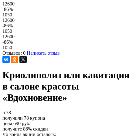
12600
-86
%
1050
12600
-86
%
1050
12600
-86
%
1050
Отзывов: 0
Написать отзыв
Криолиполиз или кавитация
в салоне красоты
«Вдохновение»
5
78
получили
78
купона
цена
690
руб.
получите
86%
скидки
До конца акции осталось: