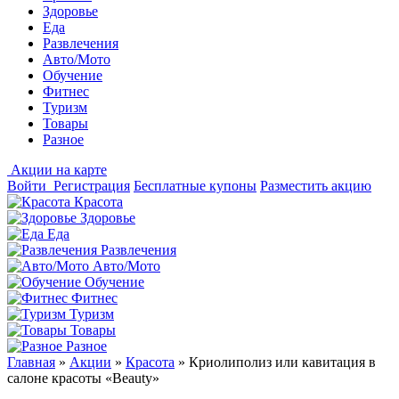
Здоровье
Еда
Развлечения
Авто/Мото
Обучение
Фитнес
Туризм
Товары
Разное
Акции на карте
Войти
Регистрация
Бесплатные купоны
Разместить акцию
Красота
Здоровье
Еда
Развлечения
Авто/Мото
Обучение
Фитнес
Туризм
Товары
Разное
Главная
»
Акции
»
Красота
»
Криолиполиз или кавитация в
салоне красоты «Beauty»