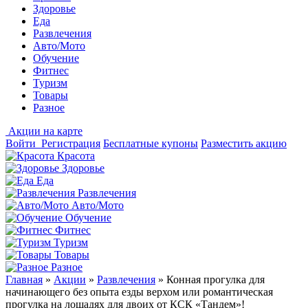
Здоровье
Еда
Развлечения
Авто/Мото
Обучение
Фитнес
Туризм
Товары
Разное
Акции на карте
Войти
Регистрация
Бесплатные купоны
Разместить акцию
Красота
Здоровье
Еда
Развлечения
Авто/Мото
Обучение
Фитнес
Туризм
Товары
Разное
Главная
»
Акции
»
Развлечения
»
Конная прогулка для
начинающего без опыта езды верхом или романтическая
прогулка на лошадях для двоих от КСК «Тандем»!