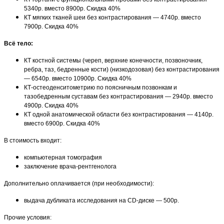
5340р. вместо 8900р. Скидка 40%
КТ мягких тканей шеи без контрастирования — 4740р. вместо
7900р. Скидка 40%
Всё тело:
КТ костной системы (череп, верхние конечности, позвоночник,
ребра, таз, бедренные кости) (низкодозовая) без контрастирования
— 6540р. вместо 10900р. Скидка 40%
КТ-остеоденситометрию по поясничным позвонкам и
тазобедренным суставам без контрастирования — 2940р. вместо
4900р. Скидка 40%
КТ одной анатомической области без контрастирования — 4140р.
вместо 6900р. Скидка 40%
В стоимость входит:
компьютерная томография
заключение врача-рентгенолога
Дополнительно оплачивается (при необходимости):
выдача дубликата исследования на CD-диске — 500р.
Прочие условия: