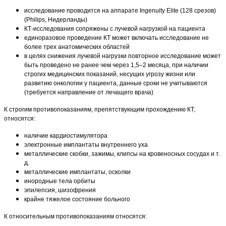
исследование проводится на аппарате Ingenuity Elite (128 срезов)
(Philips, Нидерланды)
КТ-исследования сопряжены с лучевой нагрузкой на пациента
единоразовое проведение КТ может включать исследование не
более трех анатомических областей
в целях снижения лучевой нагрузки повторное исследование может
быть проведено не ранее чем через 1,5–2 месяца, при наличии
строгих медицинских показаний, несущих угрозу жизни или
развитию онкологии у пациента, данные сроки не учитываются
(требуется направление от лечащего врача)
К строгим противопоказаниям, препятствующим прохождению КТ,
относятся:
наличие кардиостимулятора
электронные имплантаты внутреннего уха
металлические скобки, зажимы, клипсы на кровеносных сосудах и т.
д.
металлические имплантаты, осколки
инородные тела орбиты
эпилепсия, шизофрения
крайне тяжелое состояние больного
К относительным противопоказаниям относятся: