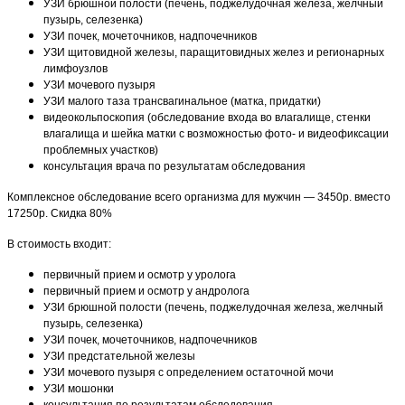
УЗИ брюшной полости (печень, поджелудочная железа, желчный
пузырь, селезенка)
УЗИ почек, мочеточников, надпочечников
УЗИ щитовидной железы, паращитовидных желез и регионарных
лимфоузлов
УЗИ мочевого пузыря
УЗИ малого таза трансвагинальное (матка, придатки)
видеокольпоскопия (обследование входа во влагалище, стенки
влагалища и шейка матки с возможностью фото- и видеофиксации
проблемных участков)
консультация врача по результатам обследования
Комплексное обследование всего организма для мужчин — 3450р. вместо
17250р. Скидка 80%
В стоимость входит:
первичный прием и осмотр у уролога
первичный прием и осмотр у андролога
УЗИ брюшной полости (печень, поджелудочная железа, желчный
пузырь, селезенка)
УЗИ почек, мочеточников, надпочечников
УЗИ предстательной железы
УЗИ мочевого пузыря с определением остаточной мочи
УЗИ мошонки
консультация по результатам обследования