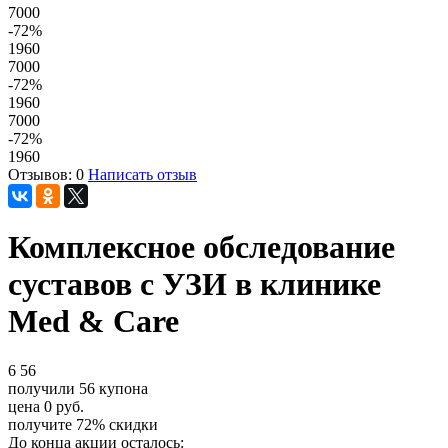
7000
-72
%
1960
7000
-72
%
1960
7000
-72
%
1960
Отзывов: 0
Написать отзыв
Комплексное обследование
суставов с УЗИ в клинике
Med & Care
6
56
получили
56
купона
цена
0
руб.
получите
72%
скидки
До конца акции осталось: