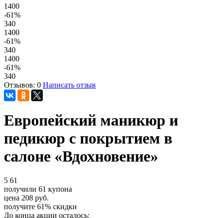
1400
-61
%
340
1400
-61
%
340
1400
-61
%
340
Отзывов: 0
Написать отзыв
Европейский маникюр и
педикюр с покрытием в
салоне «Вдохновение»
5
61
получили
61
купона
цена
208
руб.
получите
61%
скидки
До конца акции осталось: