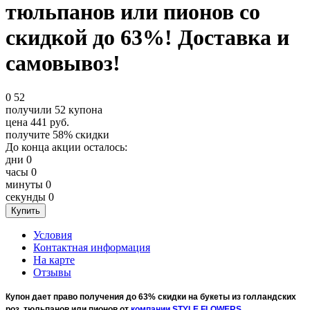
тюльпанов или пионов со
скидкой до 63%! Доставка и
самовывоз!
0
52
получили
52
купона
цена
441
руб.
получите
58%
скидки
До конца акции осталось:
дни
0
часы
0
минуты
0
секунды
0
Условия
Контактная информация
На карте
Отзывы
Купон дает право получения до 63% скидки на букеты из голландских
роз, тюльпанов или пионов от
компании STYLE FLOWERS