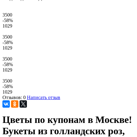
3500
-58
%
1029
3500
-58
%
1029
3500
-58
%
1029
3500
-58
%
1029
Отзывов: 0
Написать отзыв
Цветы по купонам в Москве!
Букеты из голландских роз,