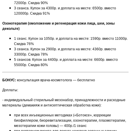
72000р. Скидка 90%
3 сеанса. Купон за 4300р. и доплата на месте: 6500р. вместо
120000р. Скидка 91%
Озонотерапия (омоложение и регенерация кожи лица, шеи, зоны
декольте)
1 сеанс. Купон за 1050р. и доплата на месте: 1590р. вместо 11000р.
Скидка 76%
3 сеанса. Купон за 2900р. и доплата на месте: 4360р. вместо
33000р. Скидка 78%
5 сеансов. Купон за 4400р. и доплата на месте: 6600р. вместо
55000р. Скидка 80%
БОНУС:
консультация врача-косметолога — бесплатно
Доплаты:
- индивидуальный стерильный мезонабор, принадлежности и расходные
материалы (демакияж и антисептическая обработка кожи):
при всех инъекционных методиках («Ботоксе», коррекции
биофиллером, биоревитализации, озонотерапии, плазмотерапии,
мезотерапии кожи головы) — 400р./1 сеанс
при повторном визите для докола неиспользованных единиц