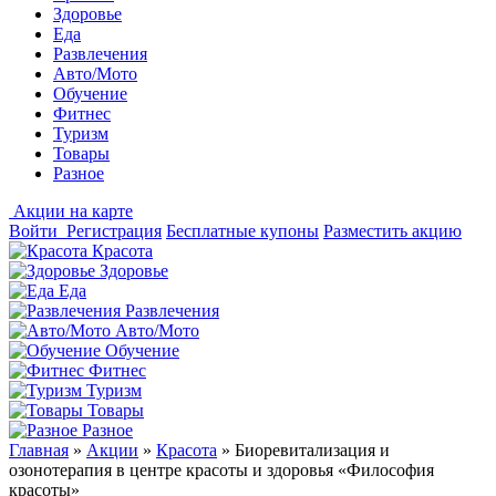
Здоровье
Еда
Развлечения
Авто/Мото
Обучение
Фитнес
Туризм
Товары
Разное
Акции на карте
Войти
Регистрация
Бесплатные купоны
Разместить акцию
Красота
Здоровье
Еда
Развлечения
Авто/Мото
Обучение
Фитнес
Туризм
Товары
Разное
Главная
»
Акции
»
Красота
»
Биоревитализация и
озонотерапия в центре красоты и здоровья «Философия
красоты»