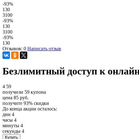
-93
%
130
3100
-93
%
130
3100
-93
%
130
Отзывов: 0
Написать отзыв
Безлимитный доступ к онлайн-
4
59
получили
59
купона
цена
85
руб.
получите
93%
скидки
До конца акции осталось:
дни
4
часы
4
минуты
4
секунды
4