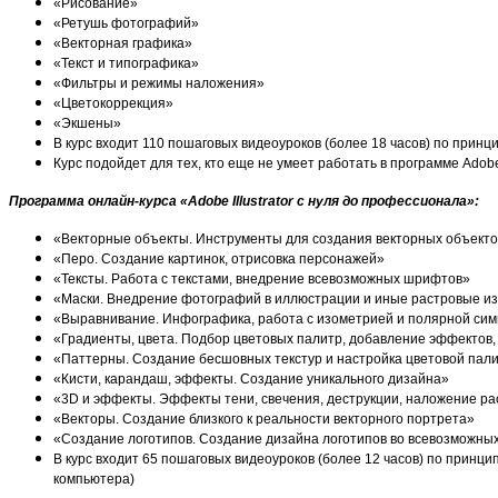
«Рисование»
«Ретушь фотографий»
«Векторная графика»
«Текст и типографика»
«Фильтры и режимы наложения»
«Цветокоррекция»
«Экшены»
В курс входит 110 пошаговых видеоуроков (более 18 часов) по принц
Курс подойдет для тех, кто еще не умеет работать в программе Adobe
Программа онлайн-курса «Adobe Illustrator с нуля до профессионала»:
«Векторные объекты. Инструменты для создания векторных объекто
«Перо. Создание картинок, отрисовка персонажей»
«Тексты. Работа с текстами, внедрение всевозможных шрифтов»
«Маски. Внедрение фотографий в иллюстрации и иные растровые и
«Выравнивание. Инфографика, работа с изометрией и полярной си
«Градиенты, цвета. Подбор цветовых палитр, добавление эффектов,
«Паттерны. Создание бесшовных текстур и настройка цветовой пал
«Кисти, карандаш, эффекты. Создание уникального дизайна»
«3D и эффекты. Эффекты тени, свечения, деструкции, наложение ра
«Векторы. Создание близкого к реальности векторного портрета»
«Создание логотипов. Создание дизайна логотипов во всевозможных
В курс входит 65 пошаговых видеоуроков (более 12 часов) по принци
компьютера)