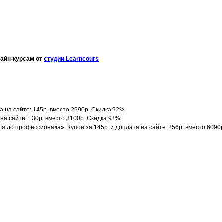
лайн-курсам от
студии Learncours
а на сайте: 145р. вместо 2990р. Скидка 92%
а на сайте: 130р. вместо 3100р. Скидка 93%
уля до профессионала». Купон за 145р. и доплата на сайте: 256р. вместо 6090