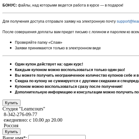
БОНУС:
файлы, над которыми ведется работа в курсе — в подарок!
Для получения доступа отправьте заявку на электронную почту
support@lear
После совершения доплаты вам придет письмо с логином и паролем ко вс
Проверяйте папку «Спам»
Заявки принимаются только в электронном виде
Один купон действует на: один курс!
Каждым купоном можно воспользоваться только один раз!
Вы можете получить неограниченное количество купонов себе и в
Скидка по купону не суммируется с другими скидками и спецпре
Купоном можно воспользоваться сразу после получения!
Дополнительную информацию и консультации можно получить по 
Студия "Learncours"
8-342-276-09-77
ежедневно: с 10.00 до 20.00
Россия
Ваше имя*: