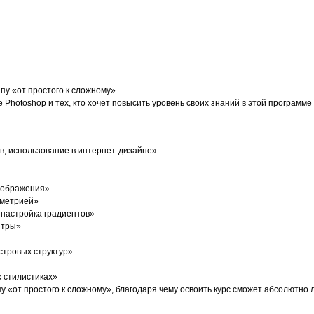
ипу «от простого к сложному»
 Photoshop и тех, кто хочет повысить уровень своих знаний в этой программе
в, использование в интернет-дизайне»
зображения»
мметрией»
 настройка градиентов»
итры»
стровых структур»
 стилистиках»
пу «от простого к сложному», благодаря чему освоить курс сможет абсолютно