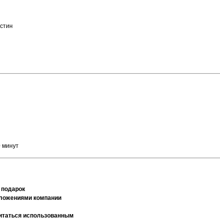
астин
 минут
 подарок
дложениями компании
считаться использованным