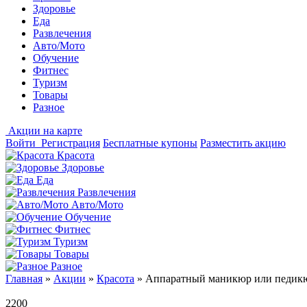
Здоровье
Еда
Развлечения
Авто/Мото
Обучение
Фитнес
Туризм
Товары
Разное
Акции на карте
Войти
Регистрация
Бесплатные купоны
Разместить акцию
Красота
Здоровье
Еда
Развлечения
Авто/Мото
Обучение
Фитнес
Туризм
Товары
Разное
Главная
»
Акции
»
Красота
»
Аппаратный маникюр или педикю
2200