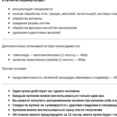
В купон на педикюр входит:
консультация специалиста
полная обработка стоп, трещин, мозолей, натоптышей, ногтевых пл
обработка кутикулы
придания формы ногтям
обработка вросших ногтей без воспаления
удаления подногтевых мозолей
Дополнительно оплачивается (при необходимости):
тампонада — каполин/лигазано (1 ноготь) — 400р.
зачистка онихолизиса (грибок) (1 ноготь) — 600р.
Прочие условия:
продолжительность лечебной процедуры маникюра и педикюра — 60
Один купон действует на: одного человека
Каждым купоном можно воспользоваться только один раз
Вы можете получить неограниченное количество купонов себе и в
Скидка по купону не суммируется с другими скидками и спецпре
Купоном можно воспользоваться сразу после получения
Об отмене визита предупредите за 12 часов, иначе купон будет 