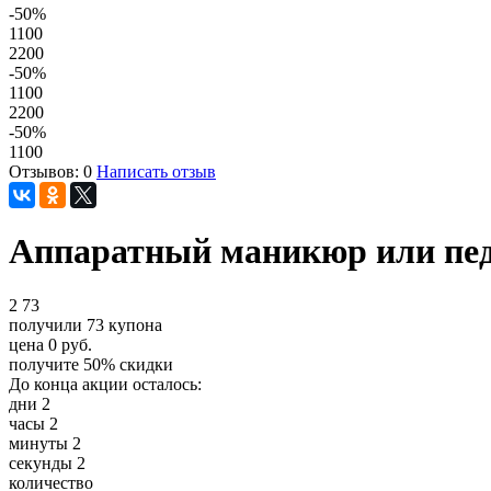
-50
%
1100
2200
-50
%
1100
2200
-50
%
1100
Отзывов: 0
Написать отзыв
Аппаратный маникюр или пед
2
73
получили
73
купона
цена
0
руб.
получите
50%
скидки
До конца акции осталось:
дни
2
часы
2
минуты
2
секунды
2
количество