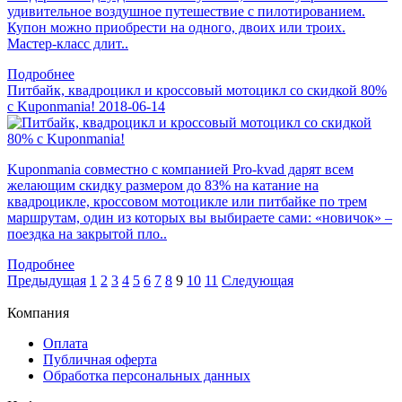
удивительное воздушное путешествие с пилотированием.
Купон можно приобрести на одного, двоих или троих.
Мастер-класс длит..
Подробнее
Питбайк, квадроцикл и кроссовый мотоцикл со скидкой 80%
с Kuponmania!
2018-06-14
Kuponmania совместно с компанией Pro-kvad дарят всем
желающим скидку размером до 83% на катание на
квадроцикле, кроссовом мотоцикле или питбайке по трем
маршрутам, один из которых вы выбираете сами: «новичок» –
поездка на закрытой пло..
Подробнее
Предыдущая
1
2
3
4
5
6
7
8
9
10
11
Следующая
Компания
Оплата
Публичная оферта
Обработка персональных данных