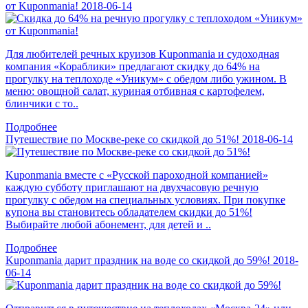
от Kuponmania!
2018-06-14
Для любителей речных круизов Kuponmania и судоходная
компания «Кораблики» предлагают скидку до 64% на
прогулку на теплоходе «Уникум» с обедом либо ужином. В
меню: овощной салат, куриная отбивная с картофелем,
блинчики с то..
Подробнее
Путешествие по Москве-реке со скидкой до 51%!
2018-06-14
Kuponmania вместе с «Русской пароходной компанией»
каждую субботу приглашают на двухчасовую речную
прогулку с обедом на специальных условиях. При покупке
купона вы становитесь обладателем скидки до 51%!
Выбирайте любой абонемент, для детей и ..
Подробнее
Kuponmania дарит праздник на воде со скидкой до 59%!
2018-
06-14