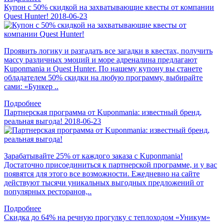
Купон с 50% скидкой на захватывающие квесты от компании
Quest Hunter!
2018-06-23
Проявить логику и разгадать все загадки в квестах, получить
массу различных эмоций и море адреналина предлагают
Kuponmania и Quest Hunter. По нашему купону вы станете
обладателем 50% скидки на любую программу, выбирайте
сами: «Бункер ..
Подробнее
Партнерская программа от Kuponmania: известный бренд,
реальная выгода!
2018-06-23
Зарабатывайте 25% от каждого заказа с Kuponmania!
Достаточно присоединиться к партнерской программе, и у вас
появятся для этого все возможности. Ежедневно на сайте
действуют тысячи уникальных выгодных предложений от
популярных ресторанов,..
Подробнее
Скидка до 64% на речную прогулку с теплоходом «Уникум»