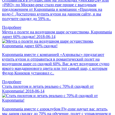
Отправиться в путешествие на теплоходах «Москва-24» или
«РИО» по Москве-реке стало еще проще с выгодным
предложением от Kuponmania и компании «Праздник на
воде»! Достаточно купить купон на данном сайте, и вы
получите скидку до 59% н..
Подробнее
Мечта о полете на воздушном шаре осуществима, Kuponmania
дарит 60% скидки!
2018-06-14
Kuponmania вместе с компанией «Аэровальс» предлагают
купить купон и отправиться в романтический полет на
воздушном шаре со скидкой 60%. Вас ждет воздушное судно
яркого мандаринового цвета или тот самый шар, с которым
Федор Конюхов установил с..
Подробнее
Стать пилотом и летать реально с 70%-й скидкой от
Kuponmania!
2018-06-14
Kuponmania вместе с аэроклубом Fly-zone научат вас летать,
мы дарим скидку до 70% на обучение, полет с управлением и