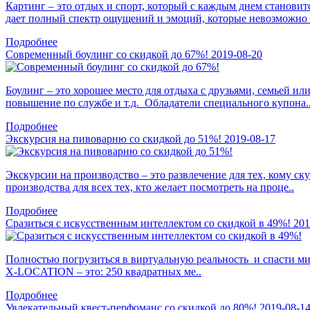
Картинг – это отдых и спорт, который с каждым днем становит
дает полный спектр ощущений и эмоций, которые невозможно 
Подробнее
Современный боулинг со скидкой до 67%!
2019-08-20
Боулинг – это хорошее место для отдыха с друзьями, семьей ил
повышение по службе и т.д. Обладатели специального купона.
Подробнее
Экскурсия на пивоварню со скидкой до 51%!
2019-08-17
Экскурсии на производство – это развлечение для тех, кому ск
производства для всех тех, кто желает посмотреть на проце..
Подробнее
Сразиться с искусственным интеллектом со скидкой в 49%!
201
Полностью погрузиться в виртуальную реальность и спасти мир
Х-LOCATION – это: 250 квадратных ме..
Подробнее
Увлекательный квест-перфоманс со скидкой до 80%!
2019-08-1