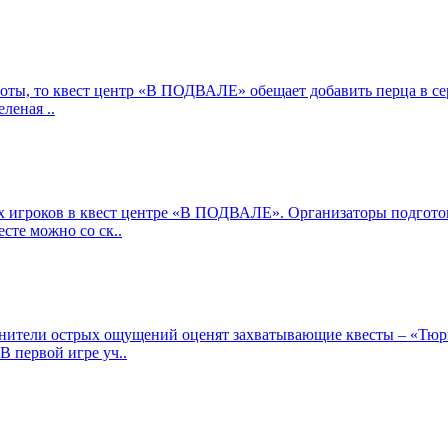
роты, то квест центр «В ПОДВАЛЕ» обещает добавить перца в с
леная ..
х игроков в квест центре «В ПОДВАЛЕ». Организаторы подготов
сте можно со ск..
енители острых ощущений оценят захватывающие квесты – «Тюр
 первой игре уч..