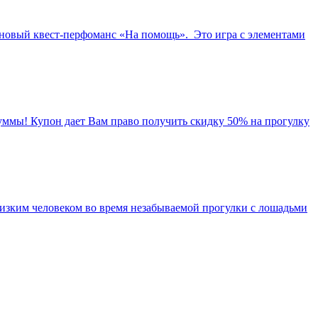
– новый квест-перфоманс «На помощь». Это игра с элементами
уммы! Купон дает Вам право получить скидку 50% на прогулку
лизким человеком во время незабываемой прогулки с лошадьми