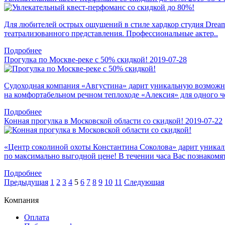
Для любителей острых ощущений в стиле хардкор студия Dream
театрализованного представления. Профессиональные актер..
Подробнее
Прогулка по Москве-реке с 50% скидкой!
2019-07-28
Судоходная компания «Августина» дарит уникальную возможно
на комфортабельном речном теплоходе «Алексия» для одного че
Подробнее
Конная прогулка в Московской области со скидкой!
2019-07-22
«Центр соколиной охоты Константина Соколова» дарит уникал
по максимально выгодной цене! В течении часа Вас познакомят 
Подробнее
Предыдущая
1
2
3
4
5
6
7
8
9
10
11
Следующая
Компания
Оплата