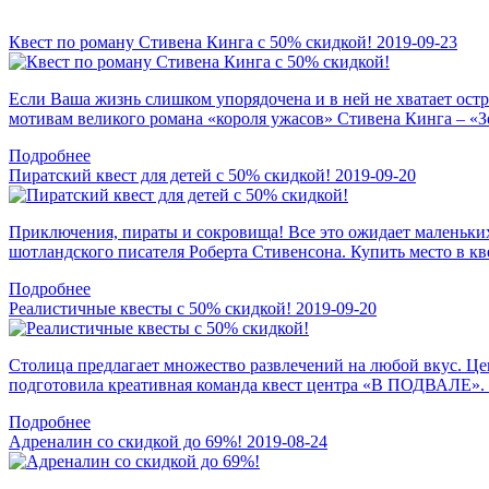
Квест по роману Стивена Кинга с 50% скидкой!
2019-09-23
Если Ваша жизнь слишком упорядочена и в ней не хватает ост
мотивам великого романа «короля ужасов» Стивена Кинга – «Зе
Подробнее
Пиратский квест для детей с 50% скидкой!
2019-09-20
Приключения, пираты и сокровища! Все это ожидает маленьки
шотландского писателя Роберта Стивенсона. Купить место в кве
Подробнее
Реалистичные квесты с 50% скидкой!
2019-09-20
Столица предлагает множество развлечений на любой вкус. Ц
подготовила креативная команда квест центра «В ПОДВАЛЕ». В
Подробнее
Адреналин со скидкой до 69%!
2019-08-24