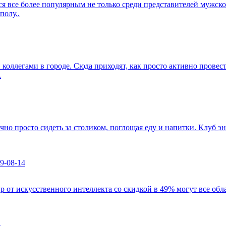
ся все более популярным не только среди представителей мужско
полу..
и коллегами в городе. Сюда приходят, как просто активно провес
.
учно просто сидеть за столиком, поглощая еду и напитки. Клуб 
9-08-14
 от искусственного интеллекта со скидкой в 49% могут все обл
4