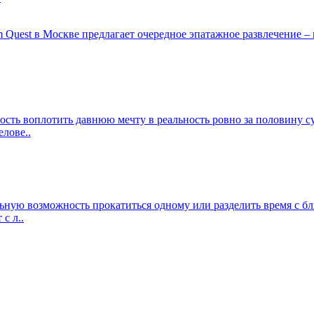
 Quest в Москве предлагает очередное эпатажное развлечение 
сть воплотить давнюю мечту в реальность ровно за половину с
лове..
ьную возможность прокатиться одному или разделить время с б
с л..