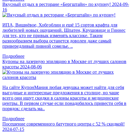
Вкусный отдых в ресторане «Бергштайн» по купону!
2024-09-
16
ИПА, Вишнёвое, Хобгоблин и ещё 15 сортов крафта для
любителей новых ощущений. Шпатен, Крушовице и Гиннес
для тех, кто не привык изменять классике. Таким
разнообразием выбора останется доволен даже самый
привередливый пивной сомелье. ..
Подробнее
Купоны на лазерную эпиляцию в Москве от лучших салонов
красоты
2024-08-06
На сайте КупонМания любая девушка может найти для себя
выгодные и интересные предложения в столице, но чаще
всего они ищут скидки в салоны красоты и медицинские
центры. В первом случае если понадобилось привести себя в
порядок: сделать ма..
Подробнее
Посещение современного батутного центра с 52 % скидкой!
2024-07-15