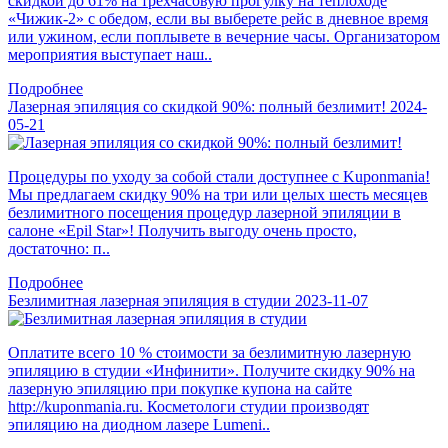
скидкой до 61% на трехчасовую прогулку на теплоходе
«Чижик-2» с обедом, если вы выберете рейс в дневное время
или ужином, если поплывете в вечерние часы. Организатором
мероприятия выступает наш..
Подробнее
Лазерная эпиляция со скидкой 90%: полный безлимит!
2024-
05-21
Процедуры по уходу за собой стали доступнее с Kuponmania!
Мы предлагаем скидку 90% на три или целых шесть месяцев
безлимитного посещения процедур лазерной эпиляции в
салоне «Epil Star»! Получить выгоду очень просто,
достаточно: п..
Подробнее
Безлимитная лазерная эпиляция в студии
2023-11-07
Оплатите всего 10 % стоимости за безлимитную лазерную
эпиляцию в студии «Инфинити». Получите скидку 90% на
лазерную эпиляцию при покупке купона на сайте
http://kuponmania.ru. Косметологи студии производят
эпиляцию на диодном лазере Lumeni..